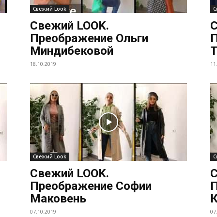
Свежий Look
С
Свежий LOOK.
С
Преображение Ольги
П
Миндибековой
Т
18.10.2019
11
Свежий Look
С
Свежий LOOK.
С
Преображение Софии
П
Маковень
К
07.10.2019
07