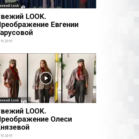
вежий Look
вежий LOOK.
реображение Евгении
арусовой
.10.2019
вежий Look
вежий LOOK.
реображение Олеси
нязевой
.10.2019