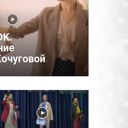
OK.
ние
очуговой