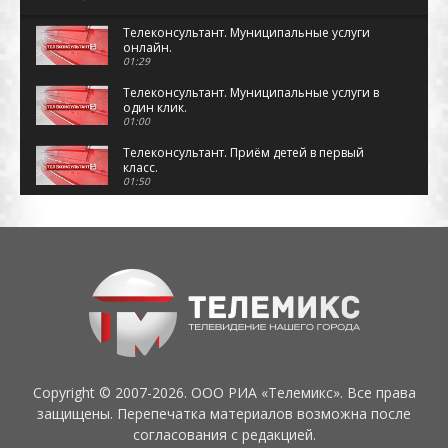
Телеконсультант. Муниципальные услуги
онлайн.
01:29
Телеконсультант. Муниципальные услуги в
один клик.
01:00
Телеконсультант. Приём детей в первый
класс.
01:50
Телеконсультант. Устроить юбилей
свадьбы.
01:36
Телеконсультант. Дымовые извещатели
появляются в домах уссурийцев.
02:15
Телеконсультант. Способы расчёта за
тепло.
01:33
Copyright © 2007-2026. ООО РИА «Телемикс». Все права
Телеконсультант. Долг за отопление.
Способы подачи показаний.
защищены. Перепечатка материалов возможна после
02:26
согласования с редакцией.