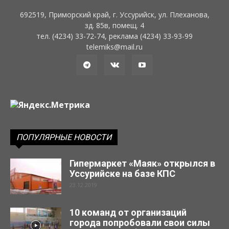
Телеконсультант. Централизованная
подача горячей воды или титан?
692519, Приморский край, г. Уссурийск, ул. Плеханова,
01:09
зд. 85в, помещ. 4
Телеконсультант. Перерасчёт и начисления
тел. (4234) 33-72-74, реклама (4234) 33-93-99
за горячую воду.
telemiks@mail.ru
01:56
Телеконсультант. Плата за воду по счетчику.
01:39
ПОПУЛЯРНЫЕ НОВОСТИ
Гипермаркет «Маяк» открылся в
Уссурийске на базе КПС
23.12.2019
10 команд от организаций
города попробовали свои силы