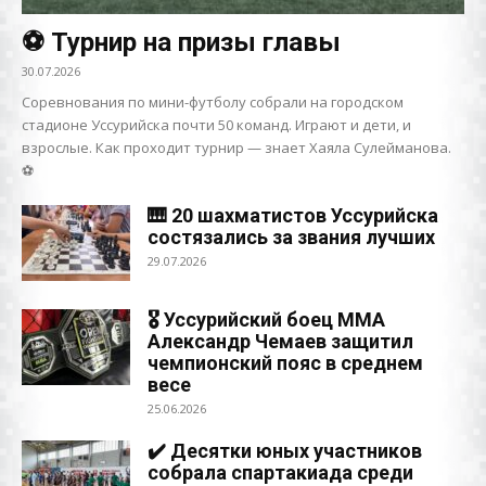
⚽️ Турнир на призы главы
30.07.2026
Соревнования по мини-футболу собрали на городском
стадионе Уссурийска почти 50 команд. Играют и дети, и
взрослые. Как проходит турнир — знает Хаяла Сулейманова.
⚽️
🎹 20 шахматистов Уссурийска
состязались за звания лучших
29.07.2026
🎖 Уссурийский боец ММА
Александр Чемаев защитил
чемпионский пояс в среднем
весе
25.06.2026
✔️ Десятки юных участников
собрала спартакиада среди