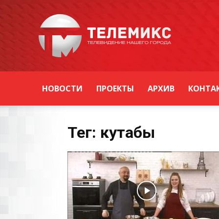
Новости
Уссурийска
НОВОСТИ
ПРОЕКТЫ
АРХИВ
КОНТА
Тег: кутабы