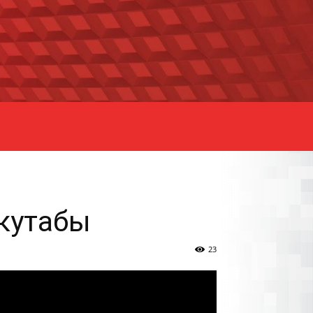
 кутабы
23