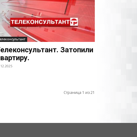
елеконсультант
елеконсультант. Затопили
вартиру.
.12.2025
Страница 1 из 21