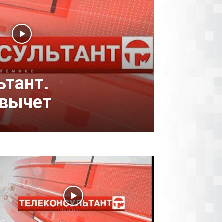
ьтант.
 вычет