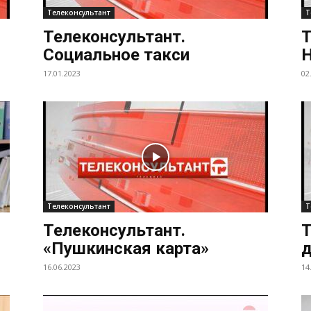
Телеконсультант
Т
Телеконсультант.
Т
Социальное такси
Н
17.01.2023
02
Телеконсультант
Т
Телеконсультант.
Т
«Пушкинская карта»
д
16.06.2023
14