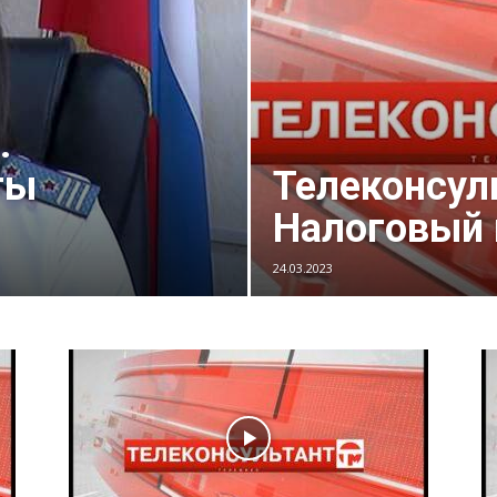
.
ты
Телеконсул
Налоговый
24.03.2023