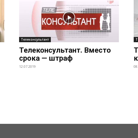
Телеконсультант
Т
Телеконсультант. Вместо
Т
срока — штраф
к
12.07.2019
08