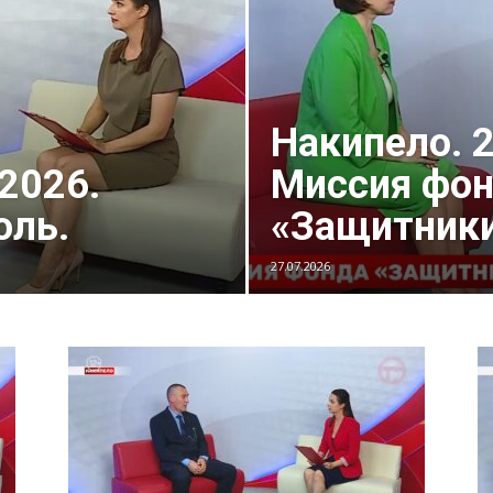
Накипело. 2
.2026.
Миссия фо
оль.
«Защитники
27.07.2026