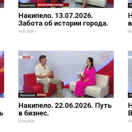
Накипело
Н
Накипело. 13.07.2026.
Н
Забота об истории города.
в
13.07.2026
06
Накипело
Н
Накипело. 22.06.2026. Путь
Н
ь
в бизнес.
В
22.06.2026
15