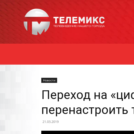
Новости
Уссурийска
Новости
Переход на «ци
перенастроить
21.03.2019