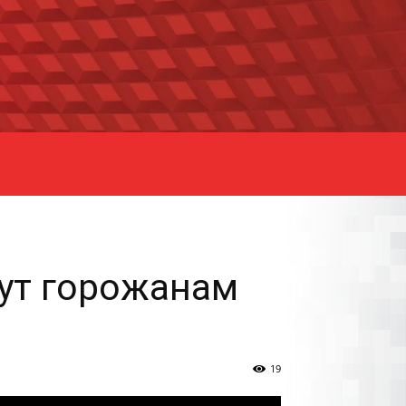
гут горожанам
19