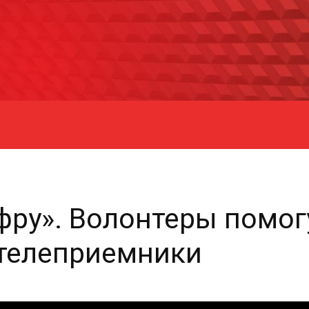
фру». Волонтеры помо
 телеприемники