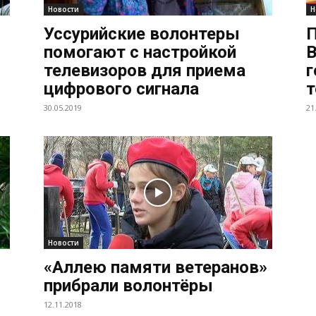
Новости
Н
Уссурийские волонтеры
П
помогают с настройкой
В
телевизоров для приема
г
цифрового сигнала
т
30.05.2019
21
Новости
«Аллею памяти ветеранов»
прибрали волонтёры
12.11.2018