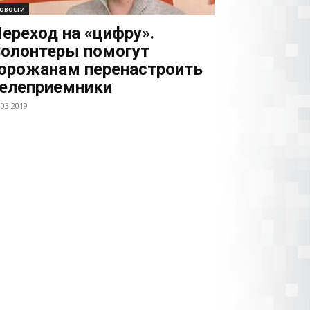
овости
ереход на «цифру».
олонтеры помогут
орожанам перенастроить
елеприемники
.03.2019