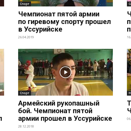
Спорт
С
Чемпионат пятой армии
Ч
по гиревому спорту прошел
п
в Уссурийске
п
26.04.2019
16
Спорт
Н
Армейский рукопашный
Т
бой. Чемпионат пятой
Ч
л
армии прошел в Уссурийске
06
28.12.2018