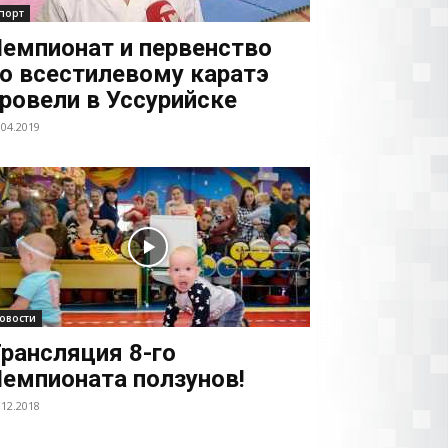
порт
емпионат и первенство
о всестилевому каратэ
ровели в Уссурийске
.04.2019
овости
рансляция 8-го
емпионата ползунов!
.12.2018