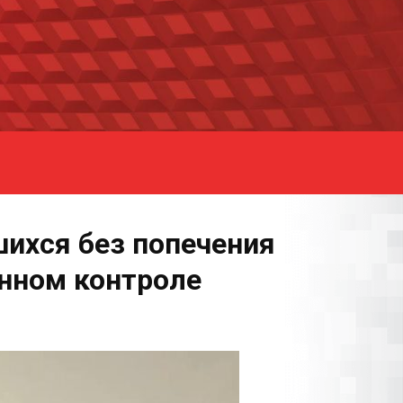
шихся без попечения
янном контроле