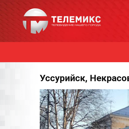
Новости
Уссурийска
Уссурийск, Некрасов