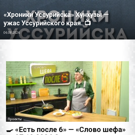
«Хроники Уссурийска» Хунхузы —
ужас Уссурийского края. 📺
06.08.2026
Проекты
🍳 «Есть после 6» — «Слово шефа»