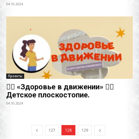
04.10.2024
Проекты
👨‍⚕️ «Здоровье в движении» 👨‍⚕️
Детское плоскостопие.
04.10.2024
127
128
129