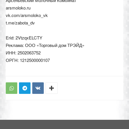
Арсеньевский Молочный Комбинат
arsmoloko.ru
vk.com/arsmoloko_vk
t.me/zabota_dv
Erid: 2VtzqxELCTY
Реклама: ООО «Торговый дом ТРЭЙД»
ИНН: 2502063752
ОРГН: 1212500000107