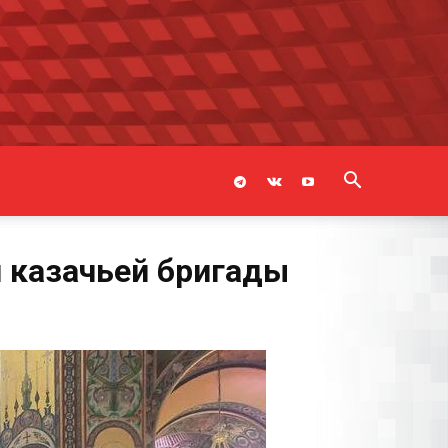
й казачьей бригады