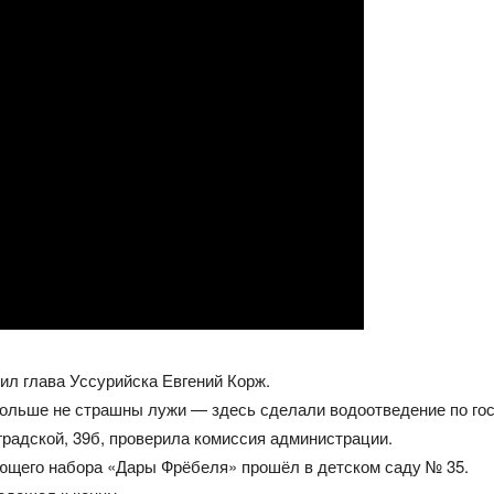
ил глава Уссурийска Евгений Корж.
ольше не страшны лужи — здесь сделали водоотведение по гос
градской, 39б, проверила комиссия администрации.
ющего набора «Дары Фрёбеля» прошёл в детском саду № 35.