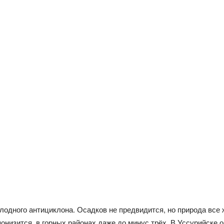
одного антициклона. Осадков не предвидится, но природа все ж
онизится, в горных районах даже до минус трёх. В Уссурийске