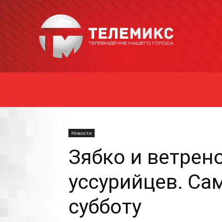
Новости
Уссурийска
Новости
Зябко и ветрен
уссурийцев. Са
субботу