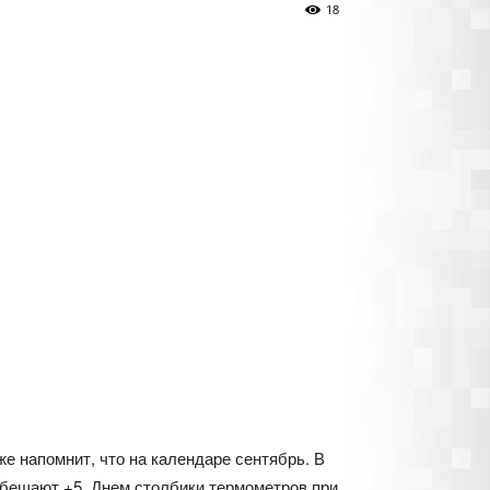
18
е напомнит, что на календаре сентябрь. В
 обещают +5. Днем столбики термометров при