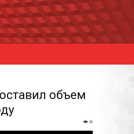
составил объем
оду
26