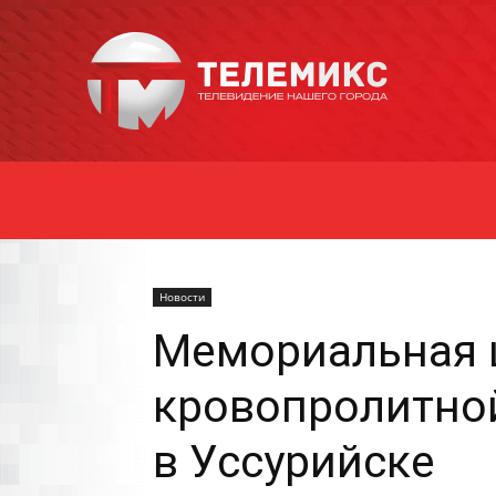
Новости
Уссурийска
Новости
Мемориальная 
кровопролитной
в Уссурийске