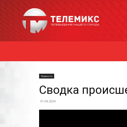
Новости
Уссурийска
Новости
Сводка происше
01.04.2024