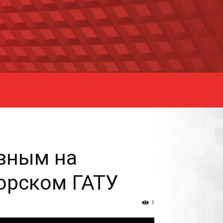
авным на
орском ГАТУ
1