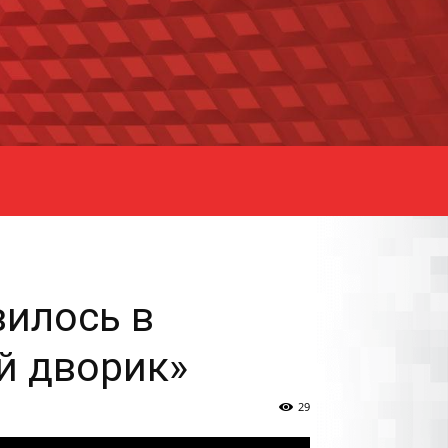
вилось в
й дворик»
29