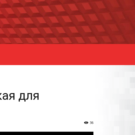
кая для
36