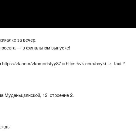
какалке за вечер.
 проекта — в финальном выпуске!
tps://vk.com/vkomaristyy87 и https://vk.com/bayki_iz_taxi ?
а Муданьцзянской, 12, строение 2.
дежды