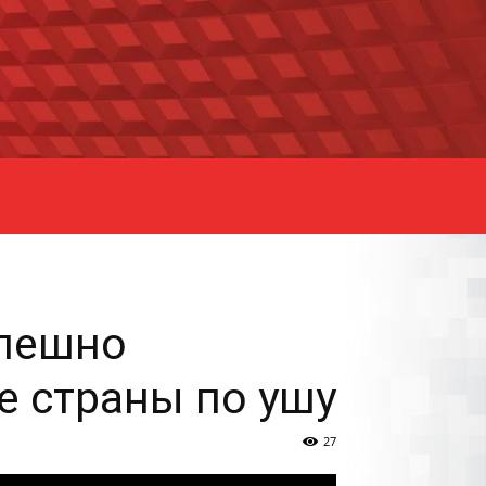
спешно
е страны по ушу
27