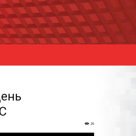
День
С
26