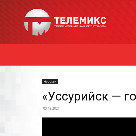
Новости
Уссурийска
Новости
«Уссурийск — г
03.12.2021