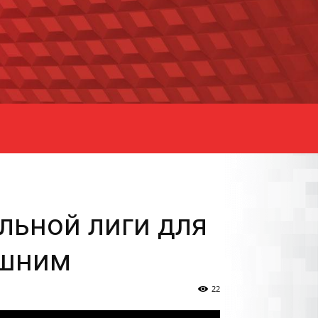
ьной лиги для
ашним
22