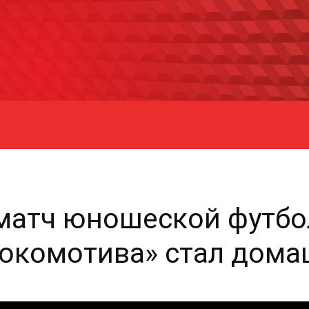
атч юношеской футбол
Локомотива» стал дом