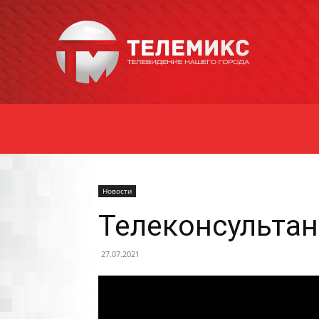
Новости
Уссурийска
Новости
Телеконсультан
27.07.2021