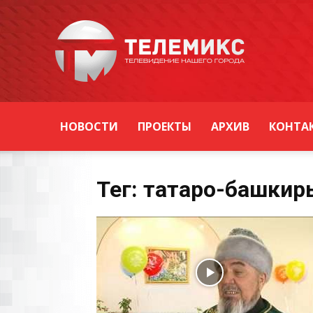
Новости
Уссурийска
НОВОСТИ
ПРОЕКТЫ
АРХИВ
КОНТА
Тег: татаро-башкир