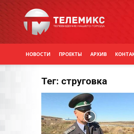
Новости
Уссурийска
НОВОСТИ
ПРОЕКТЫ
АРХИВ
КОНТА
Тег: струговка