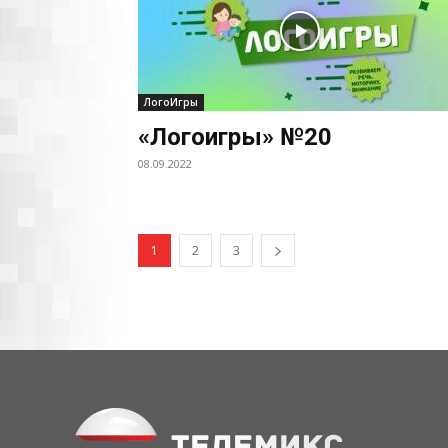
ЛогоИгры
«Логоигры» №20
08.09.2022
1
2
3