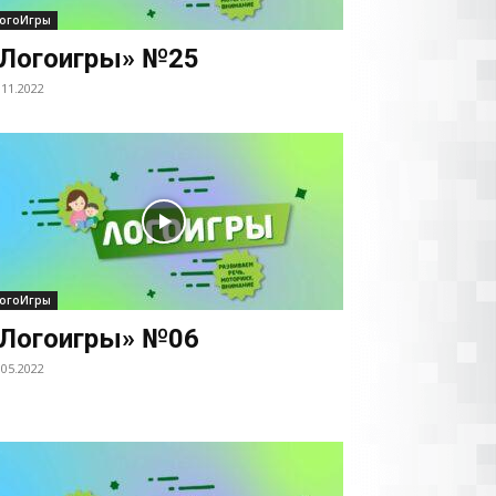
огоИгры
Логоигры» №25
.11.2022
огоИгры
Логоигры» №06
.05.2022