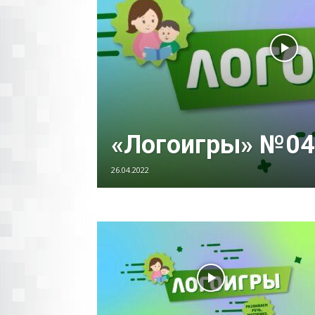
«Логоигры» №04
26.04.2022