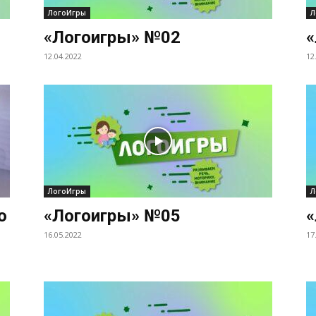
ЛогоИгры
Л
«Логоигры» №02
«
12.04.2022
12
ЛогоИгры
Л
о
«Логоигры» №05
«
16.05.2022
17