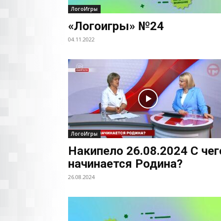
ЛогоИгры
«Логоигры» №24
04.11.2022
ЛогоИгры
Накипело 26.08.2024 С чег
начинается Родина?
26.08.2024