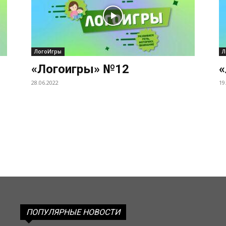
ЛогоИгры
Л
«Логоигры» №12
«
28.06.2022
19
ПОПУЛЯРНЫЕ НОВОСТИ