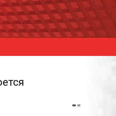
оется
48