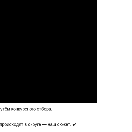
утём конкурсного отбора.
 происходят в округе — наш сюжет. ✔️