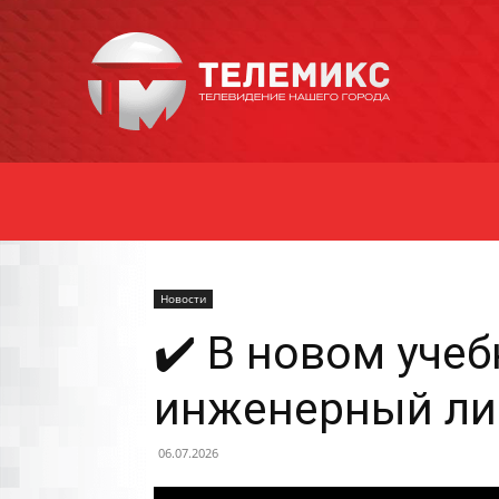
Новости
Уссурийска
Новости
✔️ В новом учеб
инженерный ли
06.07.2026