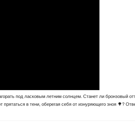
загорать под ласковым летним солнцем. Станет ли бронзовый от
ют прятаться в тени, оберегая себя от изнуряющего зноя 🌳? От