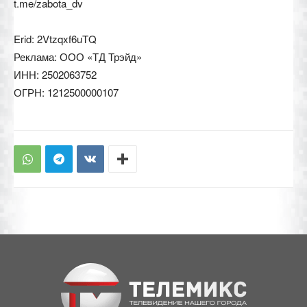
t.me/zabota_dv
Erid: 2Vtzqxf6uTQ
Реклама: ООО «ТД Трэйд»
ИНН: 2502063752
ОГРН: 1212500000107