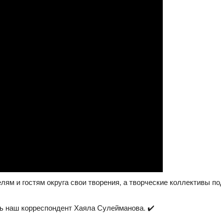
ям и гостям округа свои творения, а творческие коллективы п
ь наш корреспондент Хаяла Сулейманова. ✔️