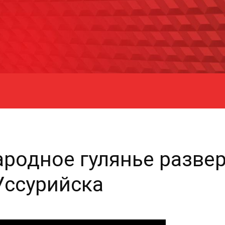
ародное гулянье разве
Уссурийска