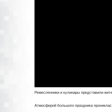
Ремесленники и кулинары представили жител
Атмосферой большого праздника прониклас