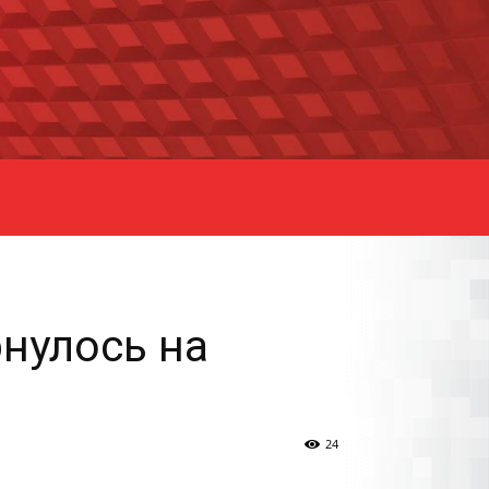
рнулось на
24