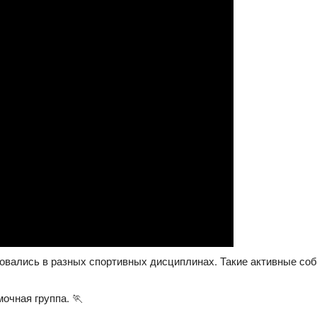
овались в разных спортивных дисциплинах. Такие активные соб
очная группа. 🏃