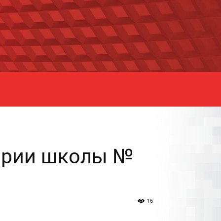
тории школы №
16