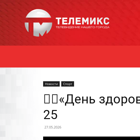
Новости
Уссурийска
Новости
Спорт
🏃‍♀️«День здо
25
27.05.2026