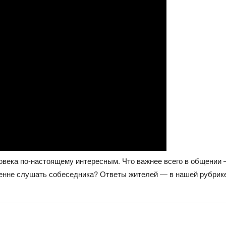
овека по-настоящему интересным. Что важнее всего в общении —
енне слушать собеседника? Ответы жителей — в нашей рубрике