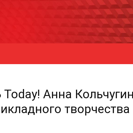
Ь Today! Анна Кольчуги
икладного творчества