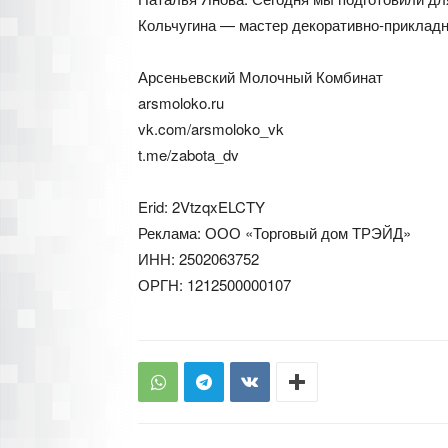
Кольчугина — мастер декоративно-прикладно
Арсеньевский Молочный Комбинат
arsmoloko.ru
vk.com/arsmoloko_vk
t.me/zabota_dv
Erid: 2VtzqxELCTY
Реклама: ООО «Торговый дом ТРЭЙД»
ИНН: 2502063752
ОРГН: 1212500000107