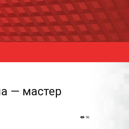
на — мастер
96