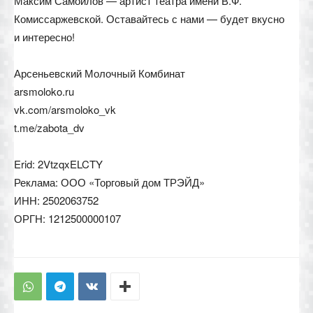
Максим Самойлов — артист театра имени В.Ф.
Комиссаржевской. Оставайтесь с нами — будет вкусно
и интересно!
Арсеньевский Молочный Комбинат
arsmoloko.ru
vk.com/arsmoloko_vk
t.me/zabota_dv
Erid: 2VtzqxELCTY
Реклама: ООО «Торговый дом ТРЭЙД»
ИНН: 2502063752
ОРГН: 1212500000107