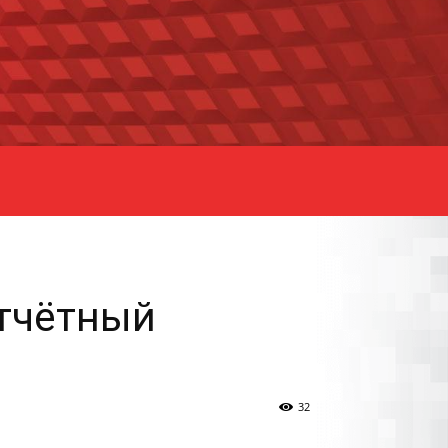
отчётный
32