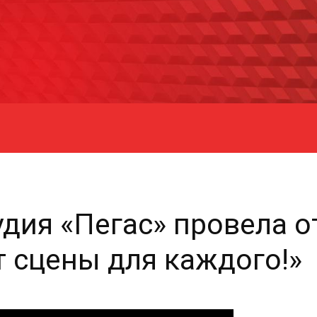
удия «Пегас» провела 
т сцены для каждого!»