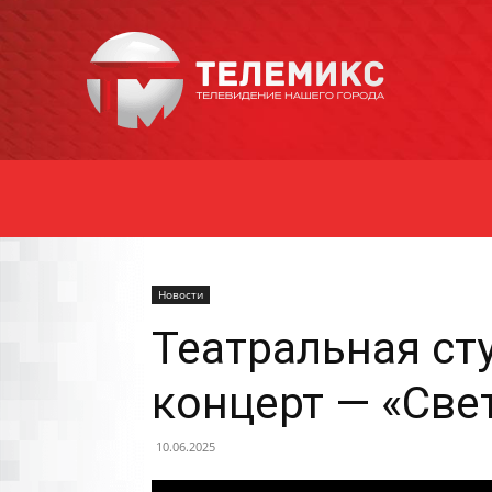
Новости
Уссурийска
Новости
Театральная ст
концерт — «Све
10.06.2025