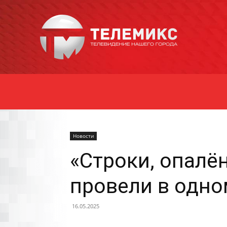
Новости
Уссурийска
Новости
«Строки, опалё
провели в одно
16.05.2025