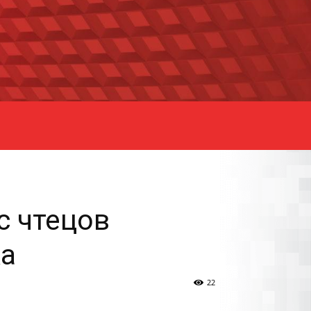
с чтецов
ка
22