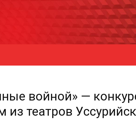
нные войной» — конкур
м из театров Уссурийс