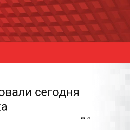
овали сегодня
ка
29