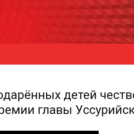
одарённых детей честв
ремии главы Уссурийс