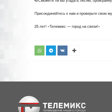
🎼Сможете ли вы угадать песню, проигранну
Присоединяйтесь к нам и проверьте свою м
25 лет! «Телемикс — город на связи!»