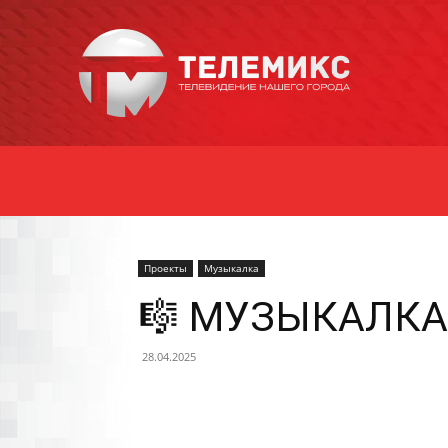
Новости
Уссурийска
Проекты
Музыкалка
🎼 МУЗЫКАЛКА! 
28.04.2025