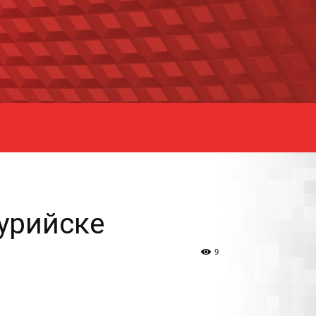
урийске
9