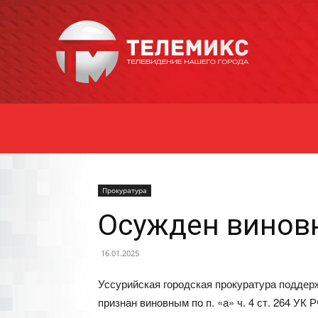
Новости
Уссурийска
Прокуратура
Осужден виновн
16.01.2025
Уссурийская городская прокуратура поддерж
признан виновным по п. «а» ч. 4 ст. 264 У