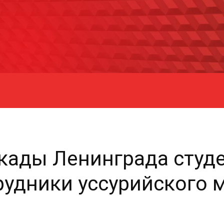
кады Ленинграда студ
рудники уссурийского 