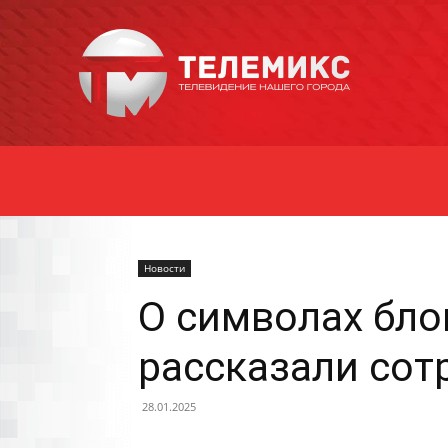
Новости
Уссурийска
Новости
О символах бло
рассказали сот
28.01.2025