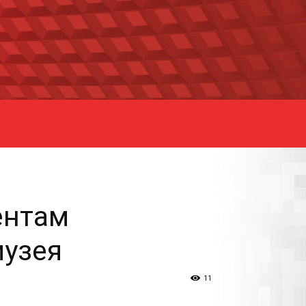
ентам
музея
11