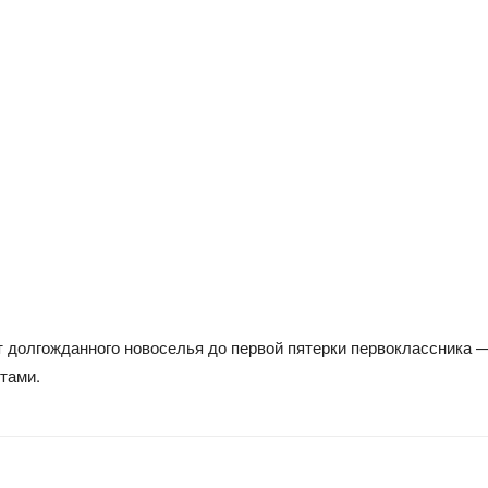
т долгожданного новоселья до первой пятерки первоклассника 
тами.