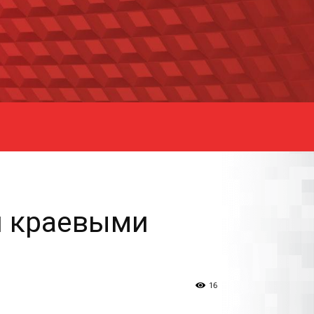
и краевыми
16