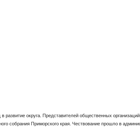
д в развитие округа. Представителей общественных организаци
ного собрания Приморского края. Чествование прошло в админис