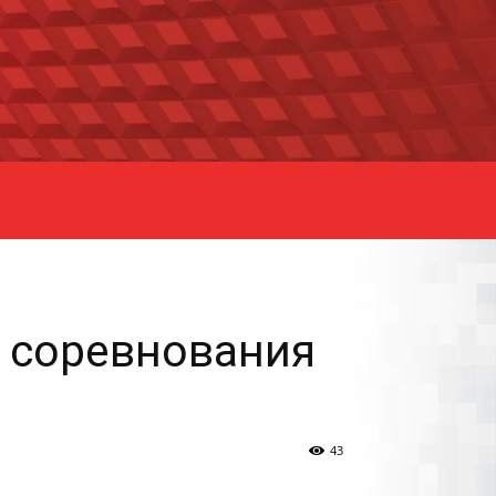
 соревнования
43