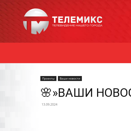
Новости
Уссурийска
Проекты
Ваши новости
🌸»ВАШИ НОВОС
13.09.2024